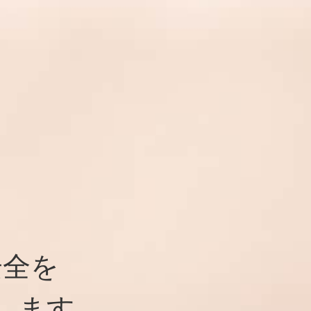
安全を
します