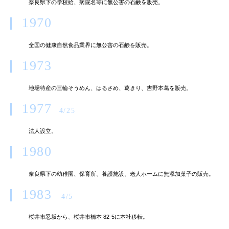
奈良県下の学校給、病院名等に無公害の石鹸を販売。
1970
全国の健康自然食品業界に無公害の石鹸を販売。
1973
地場特産の三輪そうめん、はるさめ、葛きり、吉野本葛を販売。
1977
4/25
法人設立。
1980
奈良県下の幼稚園、保育所、養護施設、老人ホームに無添加菓子の販売。
1983
4/5
桜井市忍坂から、桜井市橋本 82-5に本社移転。