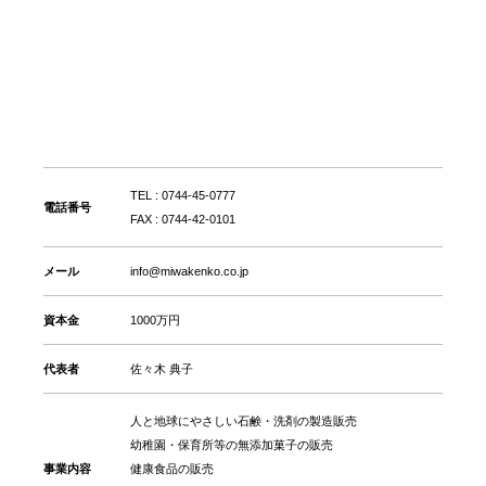
TEL : 0744-45-0777
電話番号
FAX : 0744-42-0101
メール
info@miwakenko.co.jp
資本金
1000万円
代表者
佐々木 典子
人と地球にやさしい石鹸・洗剤の製造販売
幼稚園・保育所等の無添加菓子の販売
事業内容
健康食品の販売