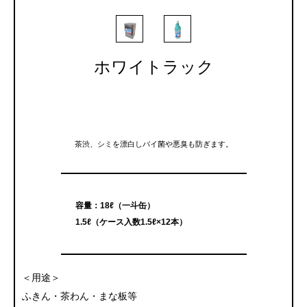
ホワイトラック
茶渋、シミを漂白しバイ菌や悪臭も防ぎます。
容量：18ℓ（一斗缶）
1.5ℓ（ケース入数1.5ℓ×12本）
＜用途＞
ふきん・茶わん・まな板等