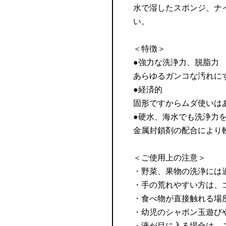
水で湿したスポンジ、ナ
い。
＜特徴＞
●強力な洗浄力、脱脂力
あらゆるガンコな汚れに
●経済的
固形ですからムダ使いは
●硬水、海水でも洗浄力
金属封鎖剤の配合により
＜ご使用上の注意＞
・野菜、果物の洗浄には
・手の荒れやすい方は、
・食べ物が直接触れる場
・幼児のシャボン玉遊び
・液が目に入る場合は、