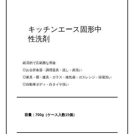
キッチンエース固形中
性洗剤
経済的で広範囲な用途
◎お台所食器・調理器具・流し・床洗い
◎家具・畳・建具・ガラス・換気扇・ガスレンジ・浴場洗い
◎自動車ボディ・白タイヤ洗い
容量：700g（ケース入数15個）